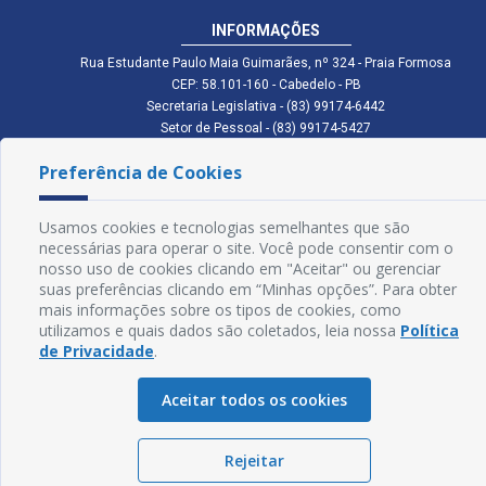
INFORMAÇÕES
Rua Estudante Paulo Maia Guimarães, nº 324 - Praia Formosa
CEP: 58.101-160 - Cabedelo - PB
Secretaria Legislativa - (83) 99174-6442
Setor de Pessoal - (83) 99174-5427
Setor de Licitação - (83) 99168-2795
Preferência de Cookies
cmc.pb.gov@gmail.com cmcabedelopb@gmail.com
Exp: Sede: Atendimento das 08:00 às 14:00 | Anexo: Atendimento das
08:00 às 14:00
Usamos cookies e tecnologias semelhantes que são
Glossário
necessárias para operar o site. Você pode consentir com o
nosso uso de cookies clicando em "Aceitar" ou gerenciar
Mapa do Site
suas preferências clicando em “Minhas opções”. Para obter
mais informações sobre os tipos de cookies, como
Perguntas Frequentes
utilizamos e quais dados são coletados, leia nossa
Política
de Privacidade
.
Manual de Navegação
Aceitar todos os cookies
Política de Privacidade
Rejeitar