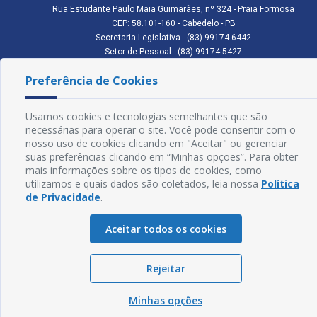
Rua Estudante Paulo Maia Guimarães, nº 324 - Praia Formosa
CEP: 58.101-160 - Cabedelo - PB
Secretaria Legislativa - (83) 99174-6442
Setor de Pessoal - (83) 99174-5427
Setor de Licitação - (83) 99168-2795
Preferência de Cookies
cmc.pb.gov@gmail.com cmcabedelopb@gmail.com
Exp: Sede: Atendimento das 08:00 às 14:00 | Anexo: Atendimento das
08:00 às 14:00
Usamos cookies e tecnologias semelhantes que são
Glossário
necessárias para operar o site. Você pode consentir com o
nosso uso de cookies clicando em "Aceitar" ou gerenciar
Mapa do Site
suas preferências clicando em “Minhas opções”. Para obter
mais informações sobre os tipos de cookies, como
Perguntas Frequentes
utilizamos e quais dados são coletados, leia nossa
Política
de Privacidade
.
Manual de Navegação
Aceitar todos os cookies
Política de Privacidade
Rejeitar
Sogo Tecnologia
© Câmara de Cabedelo - PB | Desenvolvido por
Minhas opções