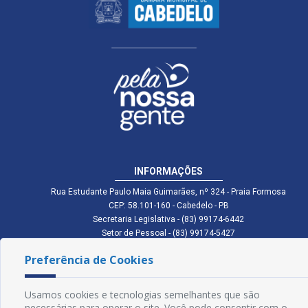
INFORMAÇÕES
Rua Estudante Paulo Maia Guimarães, nº 324 - Praia Formosa
CEP: 58.101-160 - Cabedelo - PB
Secretaria Legislativa - (83) 99174-6442
Setor de Pessoal - (83) 99174-5427
Setor de Licitação - (83) 99168-2795
Preferência de Cookies
cmc.pb.gov@gmail.com cmcabedelopb@gmail.com
Exp: Sede: Atendimento das 08:00 às 14:00 | Anexo: Atendimento das
08:00 às 14:00
Usamos cookies e tecnologias semelhantes que são
Glossário
necessárias para operar o site. Você pode consentir com o