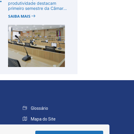
produtividade destacam
primeiro semestre da Câmara
de Cab...
SAIBA MAIS
Glossário
Mapa do Site
Perguntas Frequentes