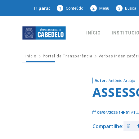
Ir para:
1
Conteúdo
2
Menu
3
Busca
INÍCIO
INSTITUCI
Início
Portal da Transparência
Verbas Indenizatór
Autor:
Antônio Araújo
ASSESS
09/04/2025 14H51
ATU
Compartilhe: