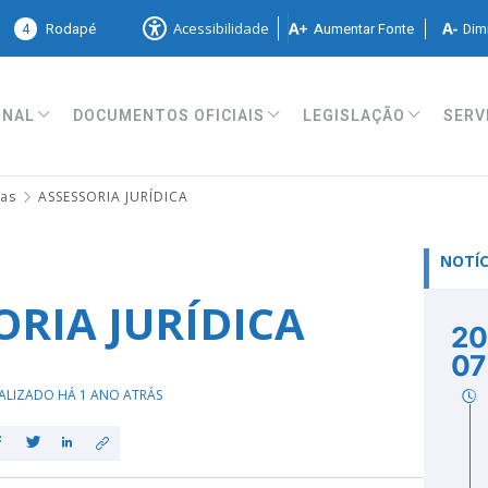
4
Rodapé
Aumentar Fonte
Dimi
Acessibilidade
ONAL
DOCUMENTOS OFICIAIS
LEGISLAÇÃO
SERV
ias
ASSESSORIA JURÍDICA
NOTÍC
ORIA JURÍDICA
20
07
ALIZADO HÁ 1 ANO ATRÁS