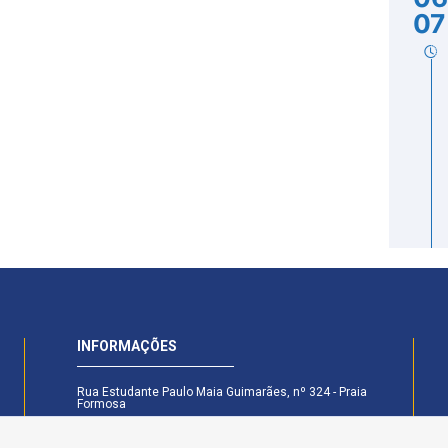
07
INFORMAÇÕES
Rua Estudante Paulo Maia Guimarães, nº 324 - Praia
Formosa
CEP: 58.101-160 - Cabedelo - PB
Secretaria Legislativa - (83) 99174-6442