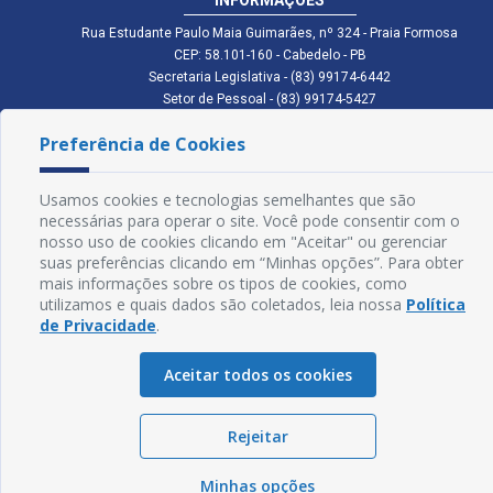
Rua Estudante Paulo Maia Guimarães, nº 324 - Praia Formosa
CEP: 58.101-160 - Cabedelo - PB
Secretaria Legislativa - (83) 99174-6442
Setor de Pessoal - (83) 99174-5427
Setor de Licitação - (83) 99168-2795
Preferência de Cookies
cmc.pb.gov@gmail.com cmcabedelopb@gmail.com
Exp: Sede: Atendimento das 08:00 às 14:00 | Anexo: Atendimento das
08:00 às 14:00
Usamos cookies e tecnologias semelhantes que são
Glossário
necessárias para operar o site. Você pode consentir com o
nosso uso de cookies clicando em "Aceitar" ou gerenciar
Mapa do Site
suas preferências clicando em “Minhas opções”. Para obter
mais informações sobre os tipos de cookies, como
Perguntas Frequentes
utilizamos e quais dados são coletados, leia nossa
Política
de Privacidade
.
Manual de Navegação
Aceitar todos os cookies
Política de Privacidade
Rejeitar
Sogo Tecnologia
© Câmara de Cabedelo - PB | Desenvolvido por
Minhas opções