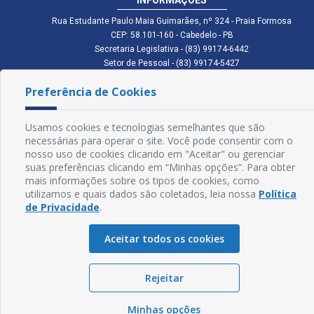
Rua Estudante Paulo Maia Guimarães, nº 324 - Praia Formosa
CEP: 58.101-160 - Cabedelo - PB
Secretaria Legislativa - (83) 99174-6442
Setor de Pessoal - (83) 99174-5427
Setor de Licitação - (83) 99168-2795
Preferência de Cookies
cmc.pb.gov@gmail.com cmcabedelopb@gmail.com
Exp: Sede: Atendimento das 08:00 às 14:00 | Anexo: Atendimento das
08:00 às 14:00
Usamos cookies e tecnologias semelhantes que são
Glossário
necessárias para operar o site. Você pode consentir com o
nosso uso de cookies clicando em "Aceitar" ou gerenciar
Mapa do Site
suas preferências clicando em “Minhas opções”. Para obter
mais informações sobre os tipos de cookies, como
Perguntas Frequentes
utilizamos e quais dados são coletados, leia nossa
Política
de Privacidade
.
Manual de Navegação
Aceitar todos os cookies
Política de Privacidade
Rejeitar
Sogo Tecnologia
© Câmara de Cabedelo - PB | Desenvolvido por
Minhas opções