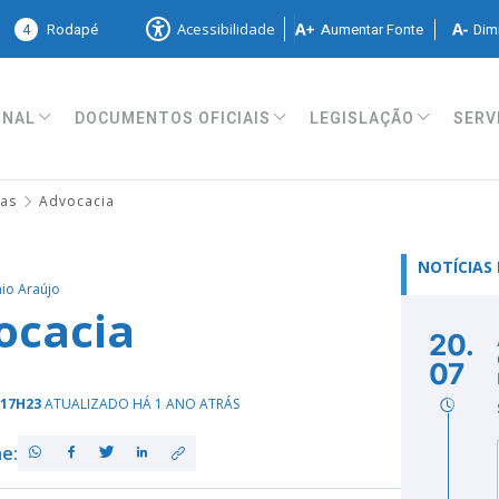
4
Rodapé
Aumentar Fonte
Dimi
Acessibilidade
ONAL
DOCUMENTOS OFICIAIS
LEGISLAÇÃO
SERV
ias
Advocacia
NOTÍCIAS
io Araújo
ocacia
20.
07
 17H23
ATUALIZADO HÁ 1 ANO ATRÁS
e: