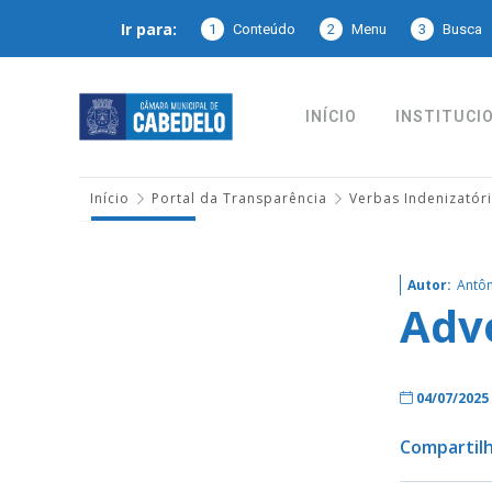
Ir para:
1
Conteúdo
2
Menu
3
Busca
INÍCIO
INSTITUCI
Início
Portal da Transparência
Verbas Indenizatór
Autor:
Antôn
Adv
04/07/2025
Compartilh