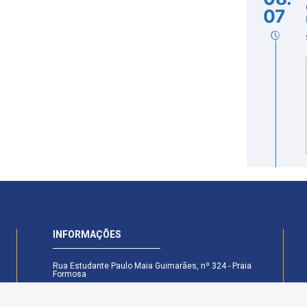
07
INFORMAÇÕES
Rua Estudante Paulo Maia Guimarães, nº 324 - Praia
Formosa
CEP: 58.101-160 - Cabedelo - PB
Secretaria Legislativa - (83) 99174-6442