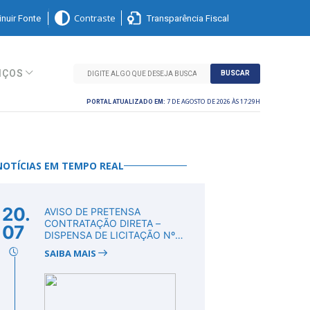
nuir Fonte
Transparência Fiscal
Contraste
IÇOS
BUSCAR
7 DE AGOSTO DE 2026 ÀS 17:29H
PORTAL ATUALIZADO EM:
NOTÍCIAS EM TEMPO REAL
20.
AVISO DE PRETENSA
CONTRATAÇÃO DIRETA –
07
DISPENSA DE LICITAÇÃO Nº
DV00011/2026
SAIBA MAIS