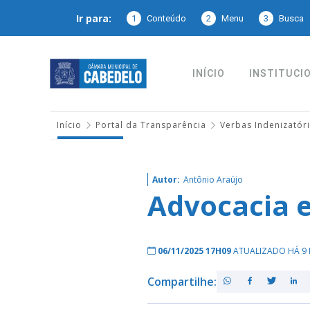
Ir para:
1
Conteúdo
2
Menu
3
Busca
INÍCIO
INSTITUCI
Início
Portal da Transparência
Verbas Indenizatór
Autor:
Antônio Araújo
Advocacia e
06/11/2025 17H09
ATUALIZADO HÁ 9 
Compartilhe: