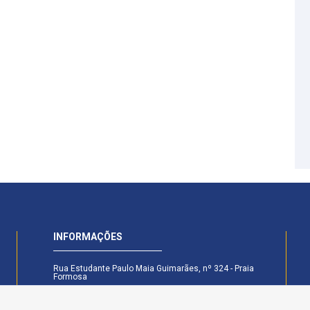
INFORMAÇÕES
Rua Estudante Paulo Maia Guimarães, nº 324 - Praia
Formosa
CEP: 58.101-160 - Cabedelo - PB
Secretaria Legislativa - (83) 99174-6442