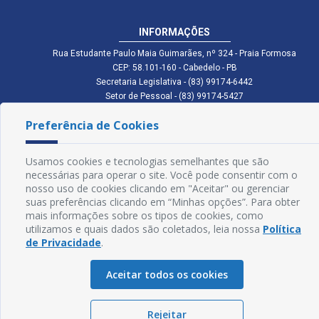
INFORMAÇÕES
Rua Estudante Paulo Maia Guimarães, nº 324 - Praia Formosa
CEP: 58.101-160 - Cabedelo - PB
Secretaria Legislativa - (83) 99174-6442
Setor de Pessoal - (83) 99174-5427
Setor de Licitação - (83) 99168-2795
Preferência de Cookies
cmc.pb.gov@gmail.com cmcabedelopb@gmail.com
Exp: Sede: Atendimento das 08:00 às 14:00 | Anexo: Atendimento das
08:00 às 14:00
Usamos cookies e tecnologias semelhantes que são
Glossário
necessárias para operar o site. Você pode consentir com o
nosso uso de cookies clicando em "Aceitar" ou gerenciar
Mapa do Site
suas preferências clicando em “Minhas opções”. Para obter
mais informações sobre os tipos de cookies, como
Perguntas Frequentes
utilizamos e quais dados são coletados, leia nossa
Política
de Privacidade
.
Manual de Navegação
Aceitar todos os cookies
Política de Privacidade
Rejeitar