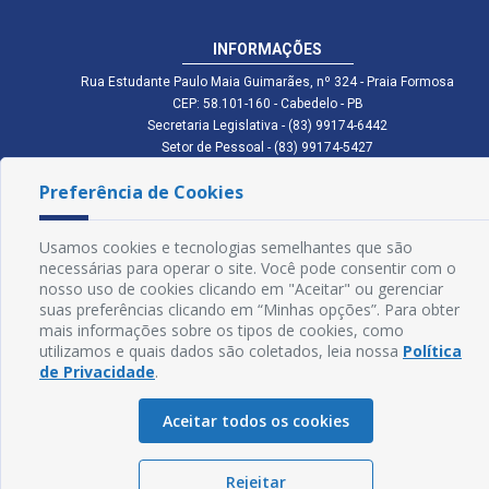
INFORMAÇÕES
Rua Estudante Paulo Maia Guimarães, nº 324 - Praia Formosa
CEP: 58.101-160 - Cabedelo - PB
Secretaria Legislativa - (83) 99174-6442
Setor de Pessoal - (83) 99174-5427
Setor de Licitação - (83) 99168-2795
Preferência de Cookies
cmc.pb.gov@gmail.com cmcabedelopb@gmail.com
Exp: Sede: Atendimento das 08:00 às 14:00 | Anexo: Atendimento das
08:00 às 14:00
Usamos cookies e tecnologias semelhantes que são
Glossário
necessárias para operar o site. Você pode consentir com o
nosso uso de cookies clicando em "Aceitar" ou gerenciar
Mapa do Site
suas preferências clicando em “Minhas opções”. Para obter
mais informações sobre os tipos de cookies, como
Perguntas Frequentes
utilizamos e quais dados são coletados, leia nossa
Política
de Privacidade
.
Manual de Navegação
Aceitar todos os cookies
Política de Privacidade
Rejeitar