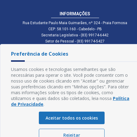
INFORMAÇÕES
Rua Estudante Paulo Maia Guimarães, nº 324 - Praia Formosa
CEP: 58.101-160 - Cabedelo - PB
Secretaria Legislativa - (83) 99174-6442
Setor de Pessoal - (83) 99174-5427
Setor de Licitação - (83) 99168-2795
Preferência de Cookies
cmc.pb.gov@gmail.com cmcabedelopb@gmail.com
Exp: Sede: Atendimento das 08:00 às 14:00 | Anexo: Atendimento das
08:00 às 14:00
Usamos cookies e tecnologias semelhantes que são
Glossário
necessárias para operar o site. Você pode consentir com o
nosso uso de cookies clicando em "Aceitar" ou gerenciar
Mapa do Site
suas preferências clicando em “Minhas opções”. Para obter
mais informações sobre os tipos de cookies, como
Perguntas Frequentes
utilizamos e quais dados são coletados, leia nossa
Política
de Privacidade
.
Manual de Navegação
Aceitar todos os cookies
Política de Privacidade
Rejeitar