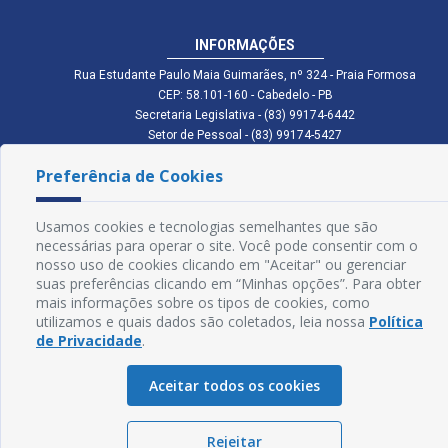
INFORMAÇÕES
Rua Estudante Paulo Maia Guimarães, nº 324 - Praia Formosa
CEP: 58.101-160 - Cabedelo - PB
Secretaria Legislativa - (83) 99174-6442
Setor de Pessoal - (83) 99174-5427
Setor de Licitação - (83) 99168-2795
Preferência de Cookies
cmc.pb.gov@gmail.com cmcabedelopb@gmail.com
Exp: Sede: Atendimento das 08:00 às 14:00 | Anexo: Atendimento das
08:00 às 14:00
Usamos cookies e tecnologias semelhantes que são
Glossário
necessárias para operar o site. Você pode consentir com o
nosso uso de cookies clicando em "Aceitar" ou gerenciar
Mapa do Site
suas preferências clicando em “Minhas opções”. Para obter
mais informações sobre os tipos de cookies, como
Perguntas Frequentes
utilizamos e quais dados são coletados, leia nossa
Política
de Privacidade
.
Manual de Navegação
Aceitar todos os cookies
Política de Privacidade
Rejeitar