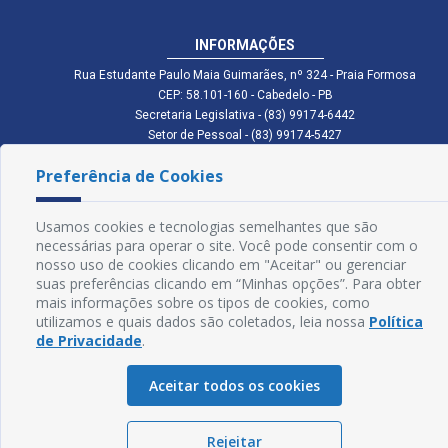
INFORMAÇÕES
Rua Estudante Paulo Maia Guimarães, nº 324 - Praia Formosa
CEP: 58.101-160 - Cabedelo - PB
Secretaria Legislativa - (83) 99174-6442
Setor de Pessoal - (83) 99174-5427
Setor de Licitação - (83) 99168-2795
Preferência de Cookies
cmc.pb.gov@gmail.com cmcabedelopb@gmail.com
Exp: Sede: Atendimento das 08:00 às 14:00 | Anexo: Atendimento das
08:00 às 14:00
Usamos cookies e tecnologias semelhantes que são
Glossário
necessárias para operar o site. Você pode consentir com o
nosso uso de cookies clicando em "Aceitar" ou gerenciar
Mapa do Site
suas preferências clicando em “Minhas opções”. Para obter
mais informações sobre os tipos de cookies, como
Perguntas Frequentes
utilizamos e quais dados são coletados, leia nossa
Política
de Privacidade
.
Manual de Navegação
Aceitar todos os cookies
Política de Privacidade
Rejeitar