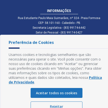
INFORMAÇÕES
Rua Estudante Paulo Maia Guimarães, nº 324 - Praia Formosa
CEP: 58.101-160 - Cabedelo - PB
Secretaria Legislativa - (83) 99174-6442
Setor de Pessoal - (83) 99174-5427
Setor de Licitação - (83) 99168-2795
Preferência de Cookies
cmc.pb.gov@gmail.com cmcabedelopb@gmail.com
Exp: Sede: Atendimento das 08:00 às 14:00 | Anexo: Atendimento das
08:00 às 14:00
Usamos cookies e tecnologias semelhantes que são
Glossário
necessárias para operar o site. Você pode consentir com o
nosso uso de cookies clicando em "Aceitar" ou gerenciar
Mapa do Site
suas preferências clicando em “Minhas opções”. Para obter
mais informações sobre os tipos de cookies, como
Perguntas Frequentes
utilizamos e quais dados são coletados, leia nossa
Política
de Privacidade
.
Manual de Navegação
Aceitar todos os cookies
Política de Privacidade
Rejeitar