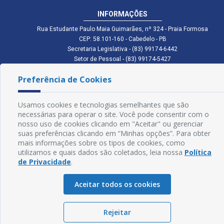
INFORMAÇÕES
Rua Estudante Paulo Maia Guimarães, nº 324 - Praia Formosa
CEP: 58.101-160 - Cabedelo - PB
Secretaria Legislativa - (83) 99174-6442
Setor de Pessoal - (83) 99174-5427
Setor de Licitação - (83) 99168-2795
Preferência de Cookies
cmc.pb.gov@gmail.com cmcabedelopb@gmail.com
Exp: Sede: Atendimento das 08:00 às 14:00 | Anexo: Atendimento das
08:00 às 14:00
Usamos cookies e tecnologias semelhantes que são
Glossário
necessárias para operar o site. Você pode consentir com o
nosso uso de cookies clicando em "Aceitar" ou gerenciar
Mapa do Site
suas preferências clicando em “Minhas opções”. Para obter
mais informações sobre os tipos de cookies, como
Perguntas Frequentes
utilizamos e quais dados são coletados, leia nossa
Política
de Privacidade
.
Manual de Navegação
Aceitar todos os cookies
Política de Privacidade
Rejeitar