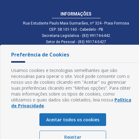
INFORMAÇÕES
Rua Estudante Paulo Maia Guimarães, nº 324 - Praia Formosa
CEP: 58.101-160 - Cabedelo - PB
Secretaria Legislativa - (83) 99174-6442
Setor de Pessoal - (83) 99174-5427
Setor de Licitação - (83) 99168-2795
Preferência de Cookies
cmc.pb.gov@gmail.com cmcabedelopb@gmail.com
Exp: Sede: Atendimento das 08:00 às 14:00 | Anexo: Atendimento das
08:00 às 14:00
Usamos cookies e tecnologias semelhantes que são
Glossário
necessárias para operar o site. Você pode consentir com o
nosso uso de cookies clicando em "Aceitar" ou gerenciar
Mapa do Site
suas preferências clicando em “Minhas opções”. Para obter
mais informações sobre os tipos de cookies, como
Perguntas Frequentes
utilizamos e quais dados são coletados, leia nossa
Política
de Privacidade
.
Manual de Navegação
Aceitar todos os cookies
Política de Privacidade
Rejeitar