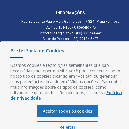
INFORMAÇÕES
Rua Estudante Paulo Maia Guimarães, nº 324 - Praia Formosa
CEP: 58.101-160 - Cabedelo - PB
Secretaria Legislativa - (83) 99174-6442
Setor de Pessoal - (83) 99174-5427
Setor de Licitação - (83) 99168-2795
Preferência de Cookies
cmc.pb.gov@gmail.com cmcabedelopb@gmail.com
Exp: Sede: Atendimento das 08:00 às 14:00 | Anexo: Atendimento das
08:00 às 14:00
Usamos cookies e tecnologias semelhantes que são
Glossário
necessárias para operar o site. Você pode consentir com o
nosso uso de cookies clicando em "Aceitar" ou gerenciar
Mapa do Site
suas preferências clicando em “Minhas opções”. Para obter
mais informações sobre os tipos de cookies, como
Perguntas Frequentes
utilizamos e quais dados são coletados, leia nossa
Política
de Privacidade
.
Manual de Navegação
Aceitar todos os cookies
Política de Privacidade
Rejeitar