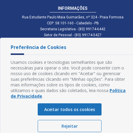
INFORMAÇÕES
Rua Estudante Paulo Maia Guimarães, nº 324 - Praia Formosa
CEP: 58.101-160 - Cabedelo - PB
Secretaria Legislativa - (83) 99174-6442
Setor de Pessoal - (83) 99174-5427
Setor de Licitação - (83) 99168-2795
Preferência de Cookies
cmc.pb.gov@gmail.com cmcabedelopb@gmail.com
Exp: Sede: Atendimento das 08:00 às 14:00 | Anexo: Atendimento das
08:00 às 14:00
Usamos cookies e tecnologias semelhantes que são
Glossário
necessárias para operar o site. Você pode consentir com o
nosso uso de cookies clicando em "Aceitar" ou gerenciar
Mapa do Site
suas preferências clicando em “Minhas opções”. Para obter
mais informações sobre os tipos de cookies, como
Perguntas Frequentes
utilizamos e quais dados são coletados, leia nossa
Política
de Privacidade
.
Manual de Navegação
Aceitar todos os cookies
Política de Privacidade
Rejeitar