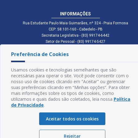
INFORMAÇÕES
Rua Estudante Paulo Maia Guimarães, nº 324 - Praia Formosa
CEP: 58.101-160 - Cabedelo - PB
Secretaria Legislativa - (83) 99174-6442
Setor de Pessoal - (83) 99174-5427
Setor de Licitação - (83) 99168-2795
Preferência de Cookies
cmc.pb.gov@gmail.com cmcabedelopb@gmail.com
Exp: Sede: Atendimento das 08:00 às 14:00 | Anexo: Atendimento das
08:00 às 14:00
Usamos cookies e tecnologias semelhantes que são
Glossário
necessárias para operar o site. Você pode consentir com o
nosso uso de cookies clicando em "Aceitar" ou gerenciar
Mapa do Site
suas preferências clicando em “Minhas opções”. Para obter
mais informações sobre os tipos de cookies, como
Perguntas Frequentes
utilizamos e quais dados são coletados, leia nossa
Política
de Privacidade
.
Manual de Navegação
Aceitar todos os cookies
Política de Privacidade
Rejeitar