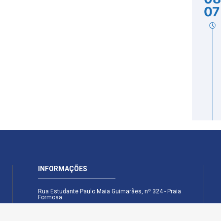
07
INFORMAÇÕES
Rua Estudante Paulo Maia Guimarães, nº 324 - Praia
Formosa
CEP: 58.101-160 - Cabedelo - PB
Secretaria Legislativa - (83) 99174-6442