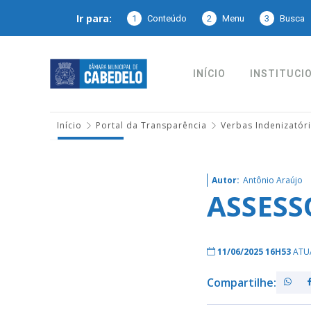
Ir para:
1
Conteúdo
2
Menu
3
Busca
INÍCIO
INSTITUCI
Início
Portal da Transparência
Verbas Indenizatór
Autor:
Antônio Araújo
ASSESS
11/06/2025 16H53
ATU
Compartilhe: