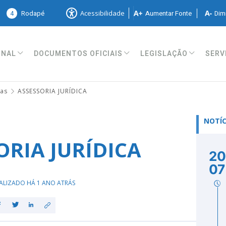
4
Rodapé
Aumentar Fonte
Dimi
Acessibilidade
ONAL
DOCUMENTOS OFICIAIS
LEGISLAÇÃO
SERV
ias
ASSESSORIA JURÍDICA
NOTÍC
ORIA JURÍDICA
20
07
ALIZADO HÁ 1 ANO ATRÁS