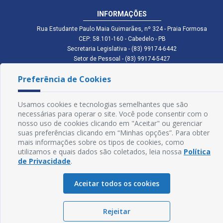
INFORMAÇÕES
Rua Estudante Paulo Maia Guimarães, nº 324 - Praia Formosa
CEP: 58.101-160 - Cabedelo - PB
Secretaria Legislativa - (83) 99174-6442
Setor de Pessoal - (83) 99174-5427
Setor de Licitação - (83) 99168-2795
Preferência de Cookies
cmc.pb.gov@gmail.com cmcabedelopb@gmail.com
Exp: Sede: Atendimento das 08:00 às 14:00 | Anexo: Atendimento das
08:00 às 14:00
Usamos cookies e tecnologias semelhantes que são
Glossário
necessárias para operar o site. Você pode consentir com o
nosso uso de cookies clicando em "Aceitar" ou gerenciar
Mapa do Site
suas preferências clicando em “Minhas opções”. Para obter
mais informações sobre os tipos de cookies, como
Perguntas Frequentes
utilizamos e quais dados são coletados, leia nossa
Política
de Privacidade
.
Manual de Navegação
Aceitar todos os cookies
Política de Privacidade
Rejeitar