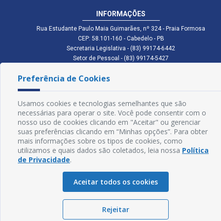
INFORMAÇÕES
Rua Estudante Paulo Maia Guimarães, nº 324 - Praia Formosa
CEP: 58.101-160 - Cabedelo - PB
Secretaria Legislativa - (83) 99174-6442
Setor de Pessoal - (83) 99174-5427
Setor de Licitação - (83) 99168-2795
Preferência de Cookies
cmc.pb.gov@gmail.com cmcabedelopb@gmail.com
Exp: Sede: Atendimento das 08:00 às 14:00 | Anexo: Atendimento das
08:00 às 14:00
Usamos cookies e tecnologias semelhantes que são
Glossário
necessárias para operar o site. Você pode consentir com o
nosso uso de cookies clicando em "Aceitar" ou gerenciar
Mapa do Site
suas preferências clicando em “Minhas opções”. Para obter
mais informações sobre os tipos de cookies, como
Perguntas Frequentes
utilizamos e quais dados são coletados, leia nossa
Política
de Privacidade
.
Manual de Navegação
Aceitar todos os cookies
Política de Privacidade
Rejeitar