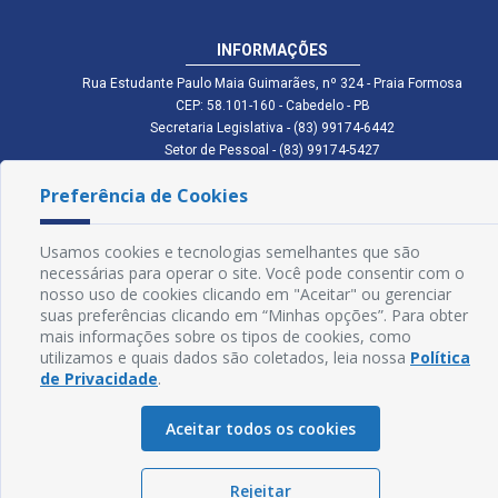
INFORMAÇÕES
Rua Estudante Paulo Maia Guimarães, nº 324 - Praia Formosa
CEP: 58.101-160 - Cabedelo - PB
Secretaria Legislativa - (83) 99174-6442
Setor de Pessoal - (83) 99174-5427
Setor de Licitação - (83) 99168-2795
Preferência de Cookies
cmc.pb.gov@gmail.com cmcabedelopb@gmail.com
Exp: Sede: Atendimento das 08:00 às 14:00 | Anexo: Atendimento das
08:00 às 14:00
Usamos cookies e tecnologias semelhantes que são
Glossário
necessárias para operar o site. Você pode consentir com o
nosso uso de cookies clicando em "Aceitar" ou gerenciar
Mapa do Site
suas preferências clicando em “Minhas opções”. Para obter
mais informações sobre os tipos de cookies, como
Perguntas Frequentes
utilizamos e quais dados são coletados, leia nossa
Política
de Privacidade
.
Manual de Navegação
Aceitar todos os cookies
Política de Privacidade
Rejeitar