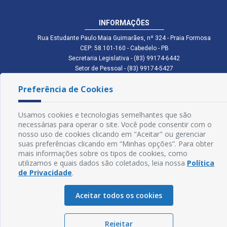
INFORMAÇÕES
Rua Estudante Paulo Maia Guimarães, nº 324 - Praia Formosa
CEP: 58.101-160 - Cabedelo - PB
Secretaria Legislativa - (83) 99174-6442
Setor de Pessoal - (83) 99174-5427
Setor de Licitação - (83) 99168-2795
Preferência de Cookies
cmc.pb.gov@gmail.com cmcabedelopb@gmail.com
Exp: Sede: Atendimento das 08:00 às 14:00 | Anexo: Atendimento das
08:00 às 14:00
Usamos cookies e tecnologias semelhantes que são
Glossário
necessárias para operar o site. Você pode consentir com o
nosso uso de cookies clicando em "Aceitar" ou gerenciar
Mapa do Site
suas preferências clicando em “Minhas opções”. Para obter
mais informações sobre os tipos de cookies, como
Perguntas Frequentes
utilizamos e quais dados são coletados, leia nossa
Política
de Privacidade
.
Manual de Navegação
Aceitar todos os cookies
Política de Privacidade
Rejeitar