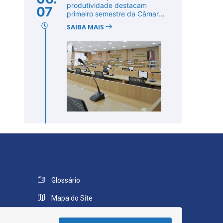
produtividade destacam
07
primeiro semestre da Câmara
de Cab...
SAIBA MAIS
Glossário
Mapa do Site
Perguntas Frequentes