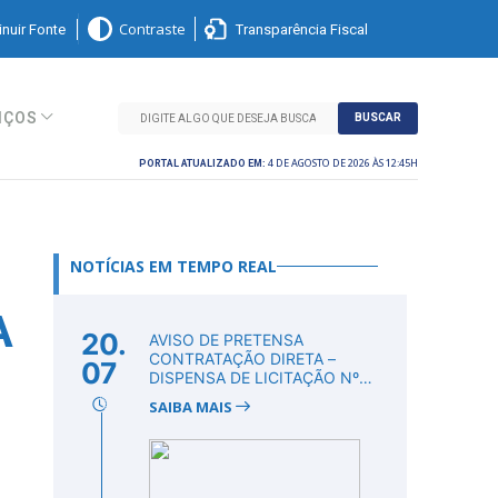
nuir Fonte
Transparência Fiscal
Contraste
IÇOS
BUSCAR
4 DE AGOSTO DE 2026 ÀS 12:45H
PORTAL ATUALIZADO EM:
NOTÍCIAS EM TEMPO REAL
A
20.
AVISO DE PRETENSA
CONTRATAÇÃO DIRETA –
07
DISPENSA DE LICITAÇÃO Nº
DV00011/2026
SAIBA MAIS