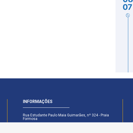
07
INFORMAÇÕES
Rua Estudante Paulo Maia Guimarães, nº 324 - Praia
Formosa
CEP: 58.101-160 - Cabedelo - PB
Secretaria Legislativa - (83) 99174-6442