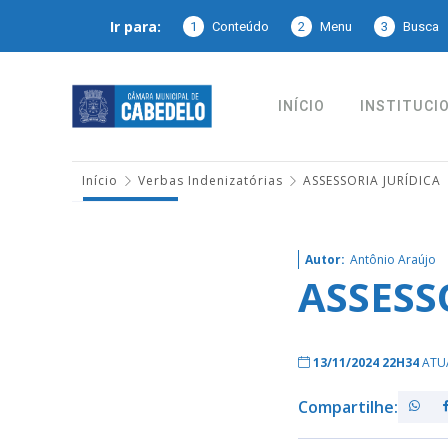
Ir para:
1
Conteúdo
2
Menu
3
Busca
INÍCIO
INSTITUCI
Início
Verbas Indenizatórias
ASSESSORIA JURÍDICA
Autor:
Antônio Araújo
ASSESS
13/11/2024 22H34
ATU
Compartilhe: