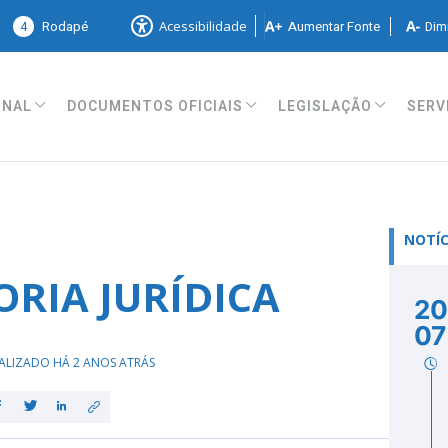
4
Rodapé
Aumentar Fonte
Dimi
Acessibilidade
ONAL
DOCUMENTOS OFICIAIS
LEGISLAÇÃO
SERV
NOTÍC
ORIA JURÍDICA
20
07
ALIZADO HÁ 2 ANOS ATRÁS