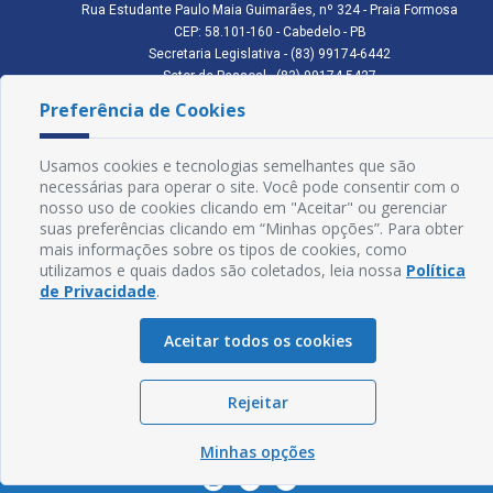
Rua Estudante Paulo Maia Guimarães, nº 324 - Praia Formosa
CEP: 58.101-160 - Cabedelo - PB
Secretaria Legislativa - (83) 99174-6442
Setor de Pessoal - (83) 99174-5427
Setor de Licitação - (83) 99168-2795
Preferência de Cookies
cmc.pb.gov@gmail.com cmcabedelopb@gmail.com
Exp: Sede: Atendimento das 08:00 às 14:00 | Anexo: Atendimento das
08:00 às 14:00
Usamos cookies e tecnologias semelhantes que são
necessárias para operar o site. Você pode consentir com o
Glossário
nosso uso de cookies clicando em "Aceitar" ou gerenciar
suas preferências clicando em “Minhas opções”. Para obter
Mapa do Site
mais informações sobre os tipos de cookies, como
utilizamos e quais dados são coletados, leia nossa
Política
Perguntas Frequentes
de Privacidade
.
Manual de Navegação
Aceitar todos os cookies
Política de Privacidade
Rejeitar
Sogo Tecnologia
© Câmara de Cabedelo - PB | Desenvolvido por
Minhas opções