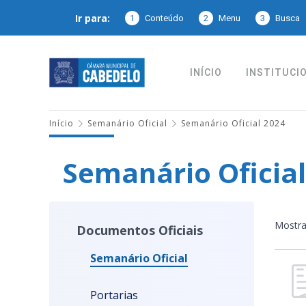
Ir para:
1
Conteúdo
2
Menu
3
Busca
INÍCIO
INSTITUCI
Início
Semanário Oficial
Semanário Oficial 2024
Semanário Oficial
Mostr
Documentos Oficiais
Semanário Oficial
Portarias