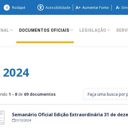
4
Rodapé
Aumentar Fonte
Dimi
Acessibilidade
ONAL
LEGISLAÇÃO
SERV
DOCUMENTOS OFICIAIS
 2024
ando
1 - 8
de
69 documentos
Semanário Oficial Edição Extraordinária 31 de de
31/12/2024