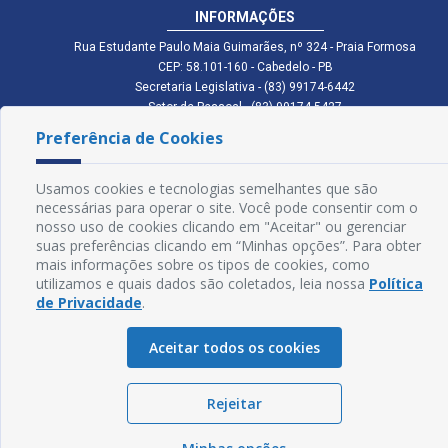
INFORMAÇÕES
Rua Estudante Paulo Maia Guimarães, nº 324 - Praia Formosa
CEP: 58.101-160 - Cabedelo - PB
Secretaria Legislativa - (83) 99174-6442
Setor de Pessoal - (83) 99174-5427
Setor de Licitação - (83) 99168-2795
Preferência de Cookies
cmc.pb.gov@gmail.com cmcabedelopb@gmail.com
Exp: Sede: Atendimento das 08:00 às 14:00 | Anexo: Atendimento das
08:00 às 14:00
Usamos cookies e tecnologias semelhantes que são
necessárias para operar o site. Você pode consentir com o
Glossário
nosso uso de cookies clicando em "Aceitar" ou gerenciar
suas preferências clicando em “Minhas opções”. Para obter
Mapa do Site
mais informações sobre os tipos de cookies, como
utilizamos e quais dados são coletados, leia nossa
Política
Perguntas Frequentes
de Privacidade
.
Manual de Navegação
Aceitar todos os cookies
Política de Privacidade
Rejeitar
Sogo Tecnologia
© Câmara de Cabedelo - PB | Desenvolvido por